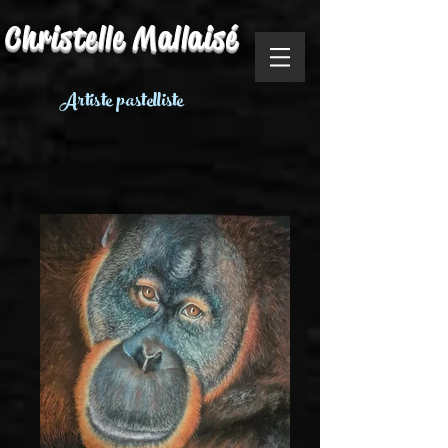
Christe
lle Mallaisé
Artiste pastelliste