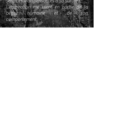
services indispensables à sa survie !
L’inspiration me vient en partie de la
bêtise humaine et de son
comportement.
J'ai à cœur de promouvoir la technique
du pastel sec et mon ambition à
développer dans chaque- une de mes
œuvres : un message engagé, le droit à
une meilleure prise en compte de notre
environnement, le droit à une meilleure
qualité de vie des espèces, de leurs
habitats et de l’espèce humaine.
Je vous invite à répondre à une
question : qui est réellement sauvage,
l'espèce animale ou l'espèce humaine ?
Merci à vous.