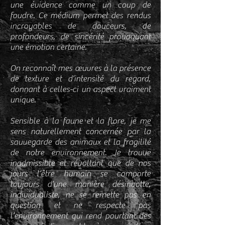
une évidence comme un coup de
foudre. Ce médium permet des rendus
incroyables de douceurs, de
profondeurs, de sincérité provoquant
une émotion certaine.
On reconnaît mes œuvres à la présence
de texture et d’intensité du regard,
donnant à celles-ci un aspect vraiment
unique.
Sensible à la faune et la flore, je me
sens naturellement concernée par la
sauvegarde des animaux et la fragilité
de notre environnement. Je trouve
inadmissible et révoltant que de nos
jours l’être humain se comporte
toujours d’une manière désinvolte,
individualiste, ne se remette pas en
question et ne respecte pas
l’environnement qui rend pourtant des